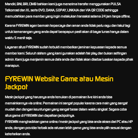
Mandiri, BNI, BRI, CIMB bahkan kami juga menerima transfer menggunakan PULSA
Telkomsel dan XL serta OVO, DANA, GOPAY, LINKAJA dan VIA QR CODE sehingga
memudahkan para member yang ingin melakukan transaksi selama 24 jam tanpa offline.
Karena FYREWIN agen bermain terpercaya dan aman anda tidak perlu ragu dan takut lagi
untuk kemenangan yang anda dapat berapapun pasti akan di bayar lunas hanya dalam
waktu 5 menit saja.
Layanan situs FYREWIN sudah terbukti memberikan jaminan kepuasan kepada semua
member kami. Seluruh sistem yang kami gunakan adalah fair play dan bukan settingan
admin. Kami juga menjamin semua data anda dan tidak akan disebar luaskan kepada pihak
manapun.
FYREWIN Website Game atau Mesin
Jackpot
Mesin jackpot yang harusnya anda temukan di permainan live kini anda bisa
memainkannya via online. Permainan ini sangat populer karena cara main yang sangat
mudah dan dengan keuntungan yang sangat besar dalam waktu singkat. Segera coba
situs game di FYREWIN dan dapatkan jackpotnya.
FYREWIN menghadirkan game online/mesin jackpot yang bisa anda akses dari PC atau HP
anda, dengan provider terbaik ada ratusan lebih game yang bisa anda pilih sesuai dengan
ketertarikan anda.