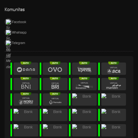
Komunitas
Facebook
Whatsapp
Telegram