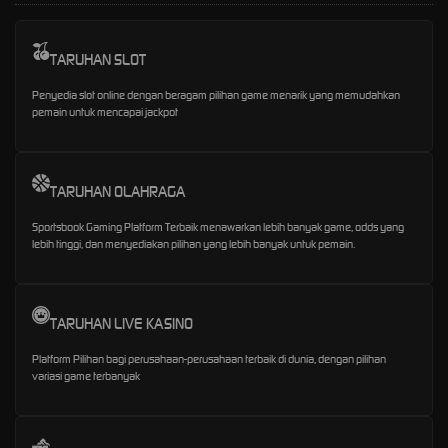
TARUHAN SLOT
Penyedia slot online dengan beragam pilihan game menarik yang memudahkan
pemain untuk mencapai jackpot
TARUHAN OLAHRAGA
Sportsbook Gaming Platform Terbaik menawarkan lebih banyak game, odds yang
lebih tinggi, dan menyediakan pilihan yang lebih banyak untuk pemain.
TARUHAN LIVE KASINO
Platform Pilihan bagi perusahaan-perusahaan terbaik di dunia, dengan pilihan
variasi game terbanyak