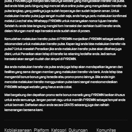
pulsa, FYREWIN juga menjadi satu-satunya website yang menyediakan transfer via pulsa.
Jadi anda tidak perlu bingung lagi mencari situs online pulsa yang menyediakan transfer via
pulsa lengkap, yang pastinya juga sudah terpercaya dan sudah terjamin aman. Untuk
melakukan transfer pulsa juga sangat mudah saja, anda hanya perlu melakukan konfirmasi
melalui Livechat atau Whatsapp FYREWIN untuk menanyakan nomor tujuan transfer.
Setelah itu anda bisa langsung mengisi form transaksi dan sertakan bukti transfer anda,
dalam hitungan menit saja transaksi anda sudah akan di proses.
Kemudahan melakukan transfer pulsa di FYREWIN menjadikan FYREWIN sebagai website
rekomendasi untuk melakukan transfer pulsa. Kapan lagi anda bisa melakukan transfer via
pulsa? Untuk masalah Penarikan jika anda melakukan transfer pulsa akan dibahas juga
disini, untuk Penarikan akan tetap di transfer ke rekening terdaftar anda. Jadi semua
transaksi akan sangat mudah dan simpel di FYREWIN.
Jika anda melakukan transfer via pulsa anda juga tetap akan mendapatkan layanan dan
fasilitas yang sama dengan member yang melakukan transfer via bank. Anda tetap bisa
mengambil bonus-bonus yang tersedia atau promo-promo lainnya. Bila anda ingin
mencoba melakukan transfer menggunakan pulsa kami sangat merekomendasikan
FYREWIN sebagai website yang harus anda cobai.
Mari bergabung dan dapatkan promo serta bonus menarik yang FYREWIN berikan khusus
untuk anda semuanya. Jangan pernah ragu untuk memilih FYREWIN sebagai tempat anda
untuk bermain. Daftarkan akun anda secara GRATIS sekarang juga dan raihlah
kemenangan bersama kami.
Kebijaksanaan
Platform
Kategori
Dukungan
Komunitas