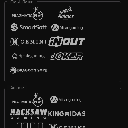
Crash Game
Arcade