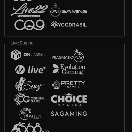
Live Casino