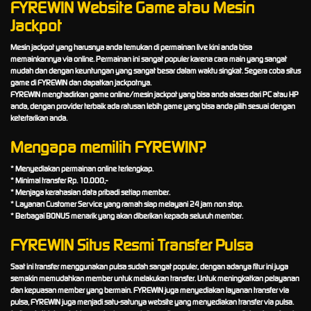
FYREWIN Website Game atau Mesin
Jackpot
Mesin jackpot yang harusnya anda temukan di permainan live kini anda bisa
memainkannya via online. Permainan ini sangat populer karena cara main yang sangat
mudah dan dengan keuntungan yang sangat besar dalam waktu singkat. Segera coba situs
game di FYREWIN dan dapatkan jackpotnya.
FYREWIN menghadirkan game online/mesin jackpot yang bisa anda akses dari PC atau HP
anda, dengan provider terbaik ada ratusan lebih game yang bisa anda pilih sesuai dengan
ketertarikan anda.
Mengapa memilih FYREWIN?
* Menyediakan permainan online terlengkap.
* Minimal transfer Rp. 10.000,-
* Menjaga kerahasian data pribadi setiap member.
* Layanan Customer Service yang ramah siap melayani 24 jam non stop.
* Berbagai BONUS menarik yang akan diberikan kepada seluruh member.
FYREWIN Situs Resmi Transfer Pulsa
Saat ini transfer menggunakan pulsa sudah sangat populer, dengan adanya fitur ini juga
semakin memudahkan member untuk melakukan transfer. Untuk meningkatkan pelayanan
dan kepuasan member yang bermain. FYREWIN juga menyediakan layanan transfer via
pulsa, FYREWIN juga menjadi satu-satunya website yang menyediakan transfer via pulsa.