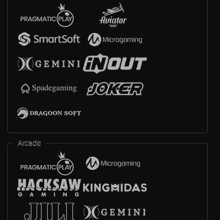
Arcade