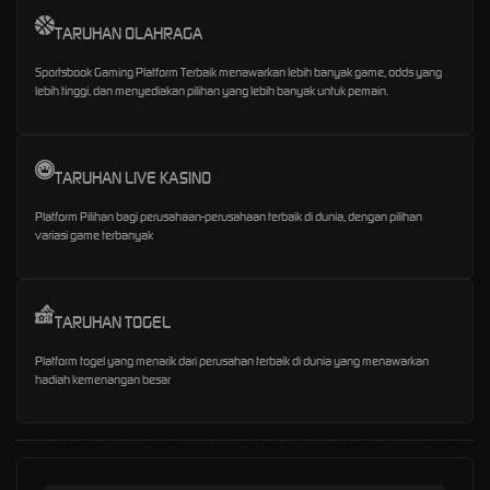
TARUHAN OLAHRAGA
Sportsbook Gaming Platform Terbaik menawarkan lebih banyak game, odds yang
lebih tinggi, dan menyediakan pilihan yang lebih banyak untuk pemain.
TARUHAN LIVE KASINO
Platform Pilihan bagi perusahaan-perusahaan terbaik di dunia, dengan pilihan
variasi game terbanyak
TARUHAN TOGEL
Platform togel yang menarik dari perusahan terbaik di dunia yang menawarkan
hadiah kemenangan besar