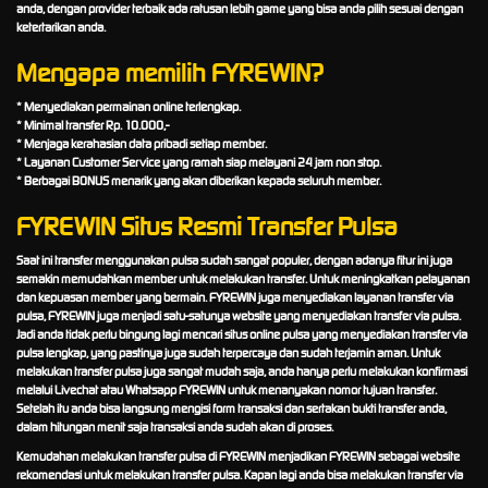
anda, dengan provider terbaik ada ratusan lebih game yang bisa anda pilih sesuai dengan
ketertarikan anda.
Mengapa memilih FYREWIN?
* Menyediakan permainan online terlengkap.
* Minimal transfer Rp. 10.000,-
* Menjaga kerahasian data pribadi setiap member.
* Layanan Customer Service yang ramah siap melayani 24 jam non stop.
* Berbagai BONUS menarik yang akan diberikan kepada seluruh member.
FYREWIN Situs Resmi Transfer Pulsa
Saat ini transfer menggunakan pulsa sudah sangat populer, dengan adanya fitur ini juga
semakin memudahkan member untuk melakukan transfer. Untuk meningkatkan pelayanan
dan kepuasan member yang bermain. FYREWIN juga menyediakan layanan transfer via
pulsa, FYREWIN juga menjadi satu-satunya website yang menyediakan transfer via pulsa.
Jadi anda tidak perlu bingung lagi mencari situs online pulsa yang menyediakan transfer via
pulsa lengkap, yang pastinya juga sudah terpercaya dan sudah terjamin aman. Untuk
melakukan transfer pulsa juga sangat mudah saja, anda hanya perlu melakukan konfirmasi
melalui Livechat atau Whatsapp FYREWIN untuk menanyakan nomor tujuan transfer.
Setelah itu anda bisa langsung mengisi form transaksi dan sertakan bukti transfer anda,
dalam hitungan menit saja transaksi anda sudah akan di proses.
Kemudahan melakukan transfer pulsa di FYREWIN menjadikan FYREWIN sebagai website
rekomendasi untuk melakukan transfer pulsa. Kapan lagi anda bisa melakukan transfer via