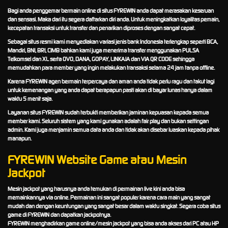
Bagi anda penggemar bermain online di situs FYREWIN anda dapat merasakan keseruan
dan sensasi. Maka dari itu segera daftarkan diri anda. Untuk meningkatkan loyalitas pemain,
kecepatan transaksi untuk transfer dan penarikan diproses dengan sangat cepat.
Sebagai situs resmi kami menyediakan variasi jenis bank Indonesia terlengkap seperti BCA,
Mandiri, BNI, BRI, CIMB bahkan kami juga menerima transfer menggunakan PULSA
Telkomsel dan XL serta OVO, DANA, GOPAY, LINKAJA dan VIA QR CODE sehingga
memudahkan para member yang ingin melakukan transaksi selama 24 jam tanpa offline.
Karena FYREWIN agen bermain terpercaya dan aman anda tidak perlu ragu dan takut lagi
untuk kemenangan yang anda dapat berapapun pasti akan di bayar lunas hanya dalam
waktu 5 menit saja.
Layanan situs FYREWIN sudah terbukti memberikan jaminan kepuasan kepada semua
member kami. Seluruh sistem yang kami gunakan adalah fair play dan bukan settingan
admin. Kami juga menjamin semua data anda dan tidak akan disebar luaskan kepada pihak
manapun.
FYREWIN Website Game atau Mesin
Jackpot
Mesin jackpot yang harusnya anda temukan di permainan live kini anda bisa
memainkannya via online. Permainan ini sangat populer karena cara main yang sangat
mudah dan dengan keuntungan yang sangat besar dalam waktu singkat. Segera coba situs
game di FYREWIN dan dapatkan jackpotnya.
FYREWIN menghadirkan game online/mesin jackpot yang bisa anda akses dari PC atau HP