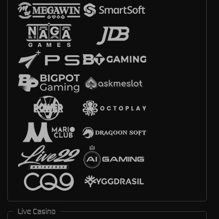
Live Casino