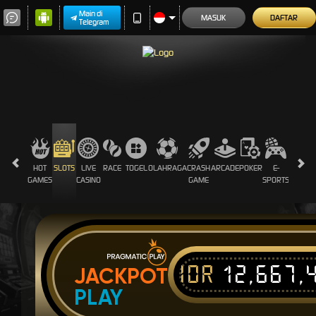
Main di
MASUK
DAFTAR
Telegram
HOT
SLOTS
LIVE
RACE
TOGEL
OLAHRAGA
CRASH
ARCADE
POKER
E-
SABUN
GAMES
CASINO
GAME
SPORTS
AYAM
IDR
12,667,
JACKPOT
PLAY