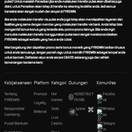
pulsa? Untuk masalah Penarikan jika anda melakukan transfer pulsa akan dibahas juga
disini, untuk Penarikan akan tetap di transfer ke rekening terdaftar anda. Jadi semua
transaksi akan sangat mudah dan simpel di FYREWIN.
Jika anda melakukan transfer via pulsa anda juga tetap akan mendapatkan layanan dan
fasilitas yang sama dengan member yang melakukan transfer via bank. Anda tetap bisa
mengambil bonus-bonus yang tersedia atau promo-promo lainnya. Bila anda ingin
mencoba melakukan transfer menggunakan pulsa kami sangat merekomendasikan
FYREWIN sebagai website yang harus anda cobai.
Mari bergabung dan dapatkan promo serta bonus menarik yang FYREWIN berikan khusus
untuk anda semuanya. Jangan pernah ragu untuk memilih FYREWIN sebagai tempat anda
untuk bermain. Daftarkan akun anda secara GRATIS sekarang juga dan raihlah
kemenangan bersama kami.
Kebijaksanaan
Platform
Kategori
Dukungan
Komunitas
Tentang
Promosi
Hot
+62821627
Facebo
FYREWIN
Games
76196
ok
Loyalty
Responsible
Slots
fyrewi
Whatsa
Referral
Gambling
n
pp
Live
Pusat Bantuan
Casino
Telegra
m