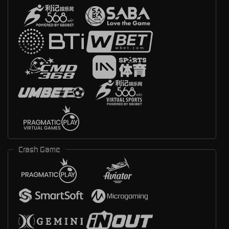
Crash Game